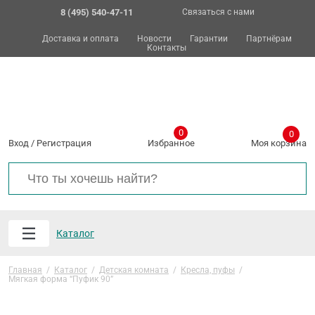
8 (495) 540-47-11
Связаться с нами
Доставка и оплата
Новости
Гарантии
Партнёрам
Контакты
0
0
Вход
/
Регистрация
Избранное
Моя корзина
Каталог
Главная
/
Каталог
/
Детская комната
/
Кресла, пуфы
/
Мягкая форма “Пуфик 90”