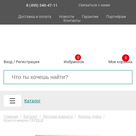
8 (495) 540-47-11
Связаться с нами
Доставка и оплата
Новости
Гарантии
Партнёрам
Контакты
0
0
Вход
/
Регистрация
Избранное
Моя корзина
Каталог
Главная
/
Каталог
/
Детская комната
/
Кресла, пуфы
/
Кресло-мешок СЕРДЦЕ