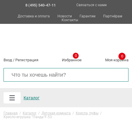
8 (495) 540-47-11
Связаться с нами
Доставка и оплата
Новости
Гарантии
Партнёрам
Контакты
0
0
Вход
/
Регистрация
Избранное
Моя корзина
Каталог
Главная
/
Каталог
/
Детская комната
/
Кресла, пуфы
/
Кресло-игрушка "Панда"F-53