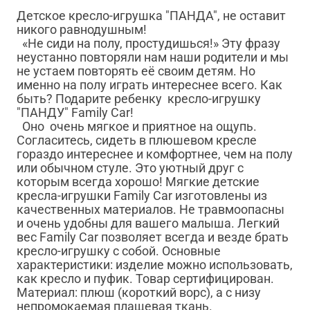
Детское кресло-игрушка "ПАНДА", не оставит
никого равнодушным!
«Не сиди на полу, простудишься!» Эту фразу
неустанно повторяли нам наши родители и мы
не устаем повторять её своим детям. Но
именно на полу играть интереснее всего. Как
быть? Подарите ребенку кресло-игрушку
"ПАНДУ" Family Car!
Оно очень мягкое и приятное на ощупь.
Согласитесь, сидеть в плюшевом кресле
гораздо интереснее и комфортнее, чем на полу
или обычном стуле. Это уютный друг с
которым всегда хорошо! Мягкие детские
кресла-игрушки Family Car изготовлены из
качественных материалов. Не травмоопасны
и очень удобны для вашего малыша. Легкий
вес Family Car позволяет всегда и везде брать
кресло-игрушку с собой. Основные
характеристики: изделие можно использовать,
как кресло и пуфик. Товар сертифицирован.
Материал: плюш (короткий ворс), а с низу
непромокаемая плащевая ткань.