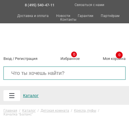
8 (495) 540-47-11
Связаться с нами
Доставка и оплата
Новости
Гарантии
Партнёрам
Контакты
0
0
Вход
/
Регистрация
Избранное
Моя корзина
Каталог
Главная
/
Каталог
/
Детская комната
/
Кресла, пуфы
/
Качалка "Баланс"