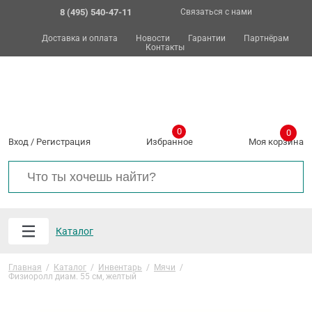
8 (495) 540-47-11
Связаться с нами
Доставка и оплата
Новости
Гарантии
Партнёрам
Контакты
0
0
Вход
/
Регистрация
Избранное
Моя корзина
Каталог
Главная
/
Каталог
/
Инвентарь
/
Мячи
/
Физиоролл диам. 55 см, желтый