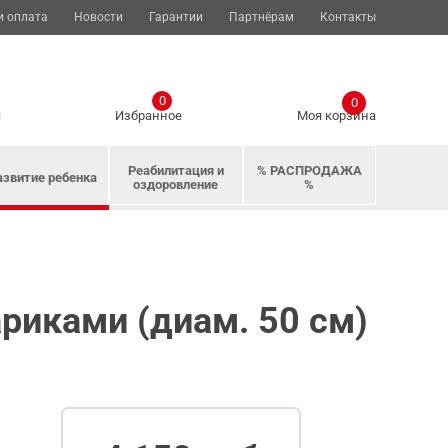
и оплата
Новости
Гарантии
Партнёрам
Контакты
0
0
я
Избранное
Моя корзина
Реабилитация и
% РАСПРОДАЖА
азвитие ребенка
оздоровление
%
ариками (диам. 50 см)