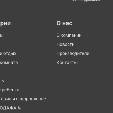
ории
О нас
мы
О компании
Новости
й отдых
Производители
 комната
Контакты
рь
е ребенка
тация и оздоровление
РОДАЖА %