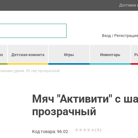
Доставка 
Вход
/
Регистраци
ых
Детская комната
Игры
Инвентарь
Р
риками (диам. 50 см) прозрачный
Мяч "Активити" с ш
прозрачный
( 0 )
Код товара: 96.02