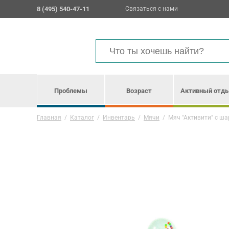
8 (495) 540-47-11
Связаться с нами
Проблемы
Возраст
Активный отд
Главная
/
Каталог
/
Инвентарь
/
Мячи
/
Мяч "Активити" с ша