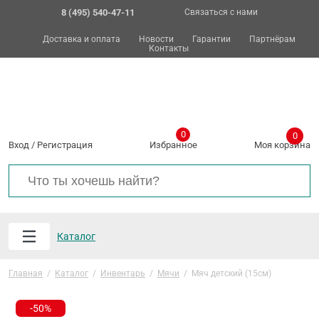
8 (495) 540-47-11
Связаться с нами
Доставка и оплата
Новости
Гарантии
Партнёрам
Контакты
0
0
Вход
/
Регистрация
Избранное
Моя корзина
Каталог
Главная
/
Каталог
/
Инвентарь
/
Мячи
/
Мяч детский (15см)
-50%