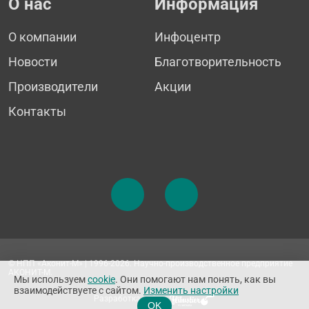
О нас
Информация
О компании
Инфоцентр
Новости
Благотворительность
Производители
Акции
Контакты
© НПП «Аконит-М» | 1996-2026. Научно-производственное предприятие
АКОНИТ-М.
Мы используем
cookie
. Они помогают нам понять, как вы
взаимодействуете с сайтом.
Изменить настройки
Разработка сайта
OK