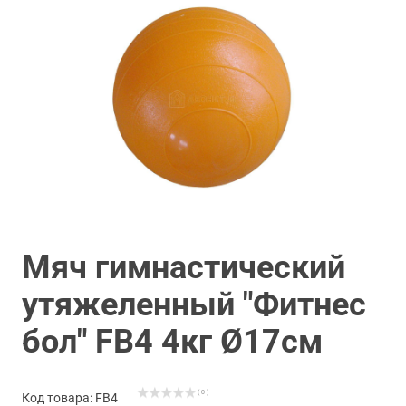
Мяч гимнастический
утяжеленный "Фитнес
бол" FB4 4кг Ø17см
( 0 )
Код товара: FB4