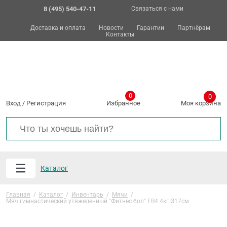
8 (495) 540-47-11
Связаться с нами
Доставка и оплата
Новости
Гарантии
Партнёрам
Контакты
0
0
Вход
/
Регистрация
Избранное
Моя корзина
Каталог
Главная
/
Каталог
/
Инвентарь
/
Мячи
/
Мяч гимнастический утяжеленный "Фитнес бол" FB4 4кг Ø17см