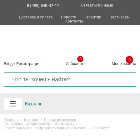
8 (495) 540-47-11
Связаться с нами
Доставка и оплата
Новости
Гарантии
Партнёрам
Контакты
0
0
Вход
/
Регистрация
Избранное
Моя корзина
Каталог
Главная
/
Каталог
/
Развитие ребенка
/
Оборудование для сенсорной комнаты
/
Платформа для воздушно-пузырьковой колонны 50х50х25