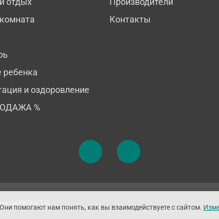
й отдых
Производители
 комната
Контакты
рь
е ребенка
тация и оздоровление
РОДАЖА %
приятие АКОНИТ-М.
 Они помогают нам понять, как вы взаимодействуете с сайтом.
Изме