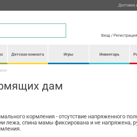
Доставка 
Вход
/
Регистраци
ых
Детская комната
Игры
Инвентарь
Р
 дам
ормящих дам
имального кормления - отсутствие напряженного пол
и лежа, спина мамы фиксирована и не напряжена, р
рмления.