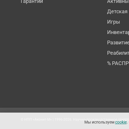
Гарантии
Активны
Детская
Игры
Инвента
Развити
Реабили
% РАСП
© НПП «Аконит-М» | 1996-2026. Научно-производственное пред
Мы используем
cookie
.