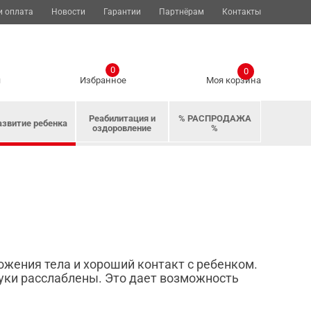
и оплата
Новости
Гарантии
Партнёрам
Контакты
0
0
я
Избранное
Моя корзина
Реабилитация и
% РАСПРОДАЖА
азвитие ребенка
оздоровление
%
ожения тела и хороший контакт с ребенком.
уки расслаблены. Это дает возможность