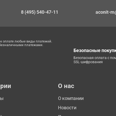
8 (495) 540-47-11
aconit-m
к оплате любые виды платежей.
 безналичными платежами.
Безопасные покуп
Безопасная оплата с п
SSL-шифрования
ории
О нас
мы
О компании
Новости