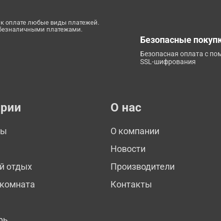
к оплате любые виды платежей.
 безналичными платежами.
Безопасные покуп
Безопасная оплата с п
SSL-шифрования
ории
О нас
мы
О компании
Новости
й отдых
Производители
 комната
Контакты
рь