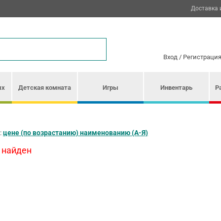
Доставка 
Вход
/
Регистраци
ых
Детская комната
Игры
Инвентарь
Р
:
цене (по возрастанию)
наименованию (А-Я)
 найден