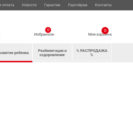
и оплата
Новости
Гарантии
Партнёрам
Контакты
0
0
я
Избранное
Моя корзина
Реабилитация и
% РАСПРОДАЖА
азвитие ребенка
оздоровление
%