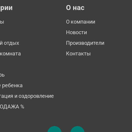
ории
О нас
мы
О компании
Новости
й отдых
Производители
 комната
Контакты
рь
е ребенка
тация и оздоровление
РОДАЖА %