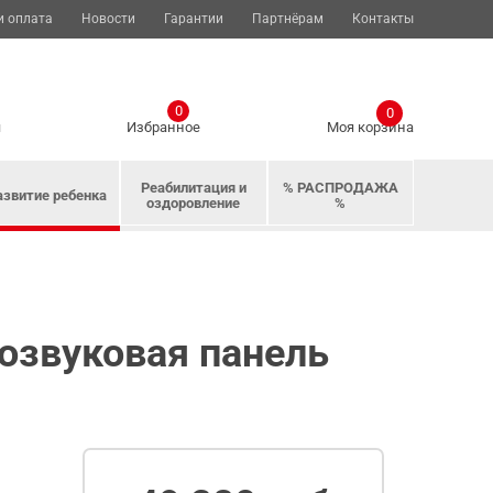
и оплата
Новости
Гарантии
Партнёрам
Контакты
0
0
я
Избранное
Моя корзина
Реабилитация и
% РАСПРОДАЖА
азвитие ребенка
оздоровление
%
озвуковая панель