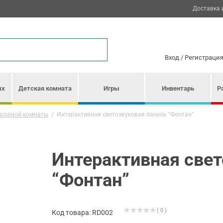
Доставка 
Вход
/
Регистраци
ых
Детская комната
Игры
Инвентарь
Р
нсорной комнаты
/
Интерактивная светозвуковая панель “Фонтан”
Интерактивная свет
“Фонтан”
( 0 )
Код товара: RD002