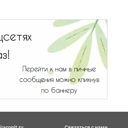
@aconit.ru
Связаться с нами