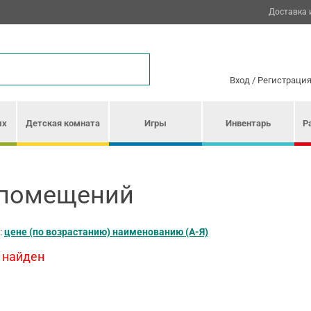
Доставка 
Вход
/
Регистраци
ых
Детская комната
Игры
Инвентарь
Р
 помещений
:
цене (по возрастанию)
наименованию (А-Я)
 найден