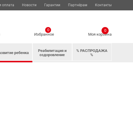
и оплата
Новости
Гарантии
Партнёрам
Контакты
0
0
я
Избранное
Моя корзина
Реабилитация и
% РАСПРОДАЖА
азвитие ребенка
оздоровление
%