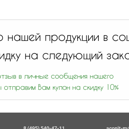
8 (495) 540-47-11
aconit-m