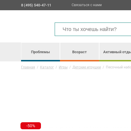
8 (495) 540-47-11
Связаться с нами
Проблемы
Возраст
Активный отд
Главная
/
Каталог
/
Игры
/
Детские игрушки
/
Песочный набо
-50%