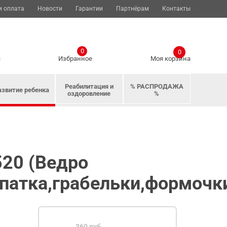
и оплата
Новости
Гарантии
Партнёрам
Контакты
0
0
я
Избранное
Моя корзина
Реабилитация и
% РАСПРОДАЖА
азвитие ребенка
оздоровление
%
20 (Ведро
патка,грабельки,формочки
360 руб