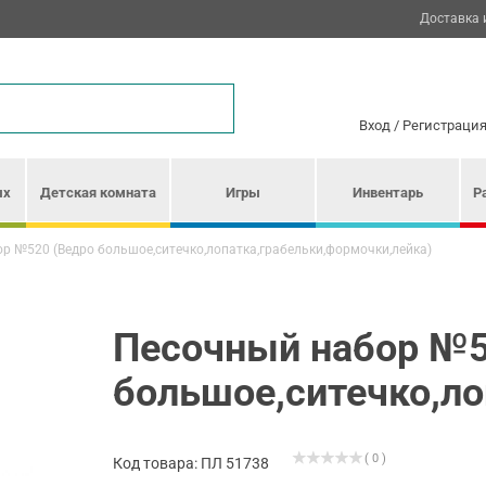
Доставка 
Вход
/
Регистраци
ых
Детская комната
Игры
Инвентарь
Р
р №520 (Ведро большое,ситечко,лопатка,грабельки,формочки,лейка)
Песочный набор №5
большое,ситечко,ло
( 0 )
Код товара: ПЛ 51738