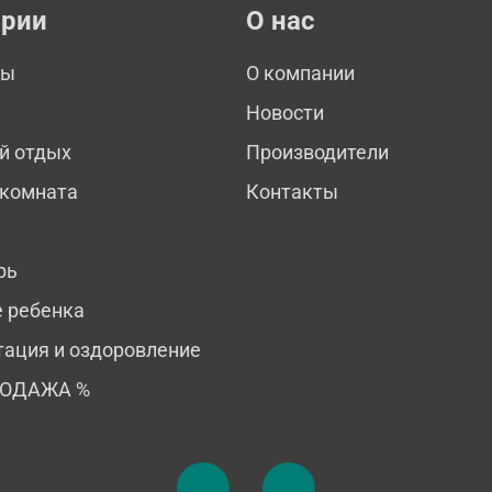
ории
О нас
мы
О компании
Новости
й отдых
Производители
 комната
Контакты
рь
е ребенка
тация и оздоровление
РОДАЖА %