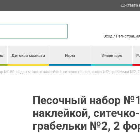
Доставка 
Вход
/
Регистраци
ых
Детская комната
Игры
Инвентарь
Р
р №180: ведро малое с наклейкой, ситечко-цветок, совок №2, грабельки №2, 
Песочный набор №1
наклейкой, ситечко
грабельки №2, 2 фо