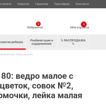
и оплата
Новости
Гарантии
Партнёрам
Контакты
0
0
я
Избранное
Моя корзина
Реабилитация и
% РАСПРОДАЖА
азвитие ребенка
оздоровление
%
2 формочки, лейка малая
80: ведро малое с
-цветок, совок №2,
рмочки, лейка малая