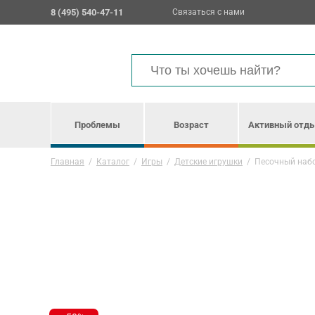
8 (495) 540-47-11
Связаться с нами
Проблемы
Возраст
Активный отд
Главная
/
Каталог
/
Игры
/
Детские игрушки
/
Песочный набо