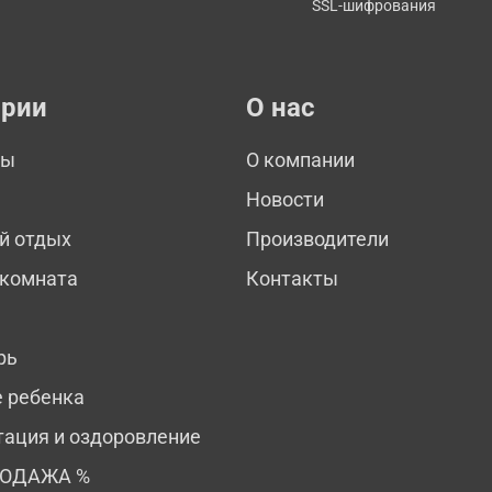
SSL-шифрования
ории
О нас
мы
О компании
Новости
й отдых
Производители
 комната
Контакты
рь
е ребенка
тация и оздоровление
РОДАЖА %