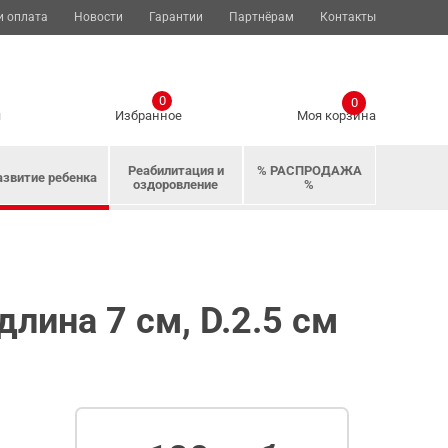
и оплата
Новости
Гарантии
Партнёрам
Контакты
0
0
я
Избранное
Моя корзина
Реабилитация и
% РАСПРОДАЖА
азвитие ребенка
оздоровление
%
лина 7 см, D.2.5 см