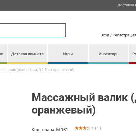
Доставка 
Вход
/
Регистраци
ых
Детская комната
Игры
Инвентарь
Р
й валик (длина 7 см, D.2.5 см оранжевый)
Массажный валик (д
оранжевый)
( 1 )
Код товара: М-131