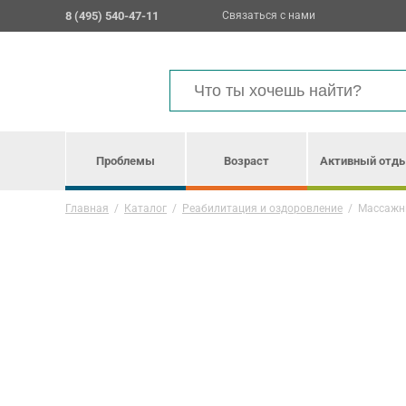
8 (495) 540-47-11
Связаться с нами
Проблемы
Возраст
Активный отд
Главная
/
Каталог
/
Реабилитация и оздоровление
/
Массажны