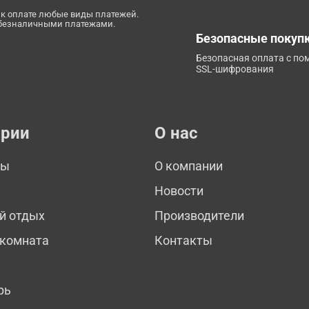
к оплате любые виды платежей.
 безналичными платежами.
Безопасные покуп
Безопасная оплата с п
SSL-шифрования
ории
О нас
мы
О компании
Новости
й отдых
Производители
 комната
Контакты
рь